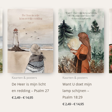
Kaarten & posters
Kaarten & posters
De Heer is mijn licht
Want U doet mijn
en redding – Psalm 27
lamp schijnen –
Psalm 18:29
Prijsklasse:
€
2,49
-
€
14,95
€ 2,49
Prijsklasse:
€
2,49
-
€
14,95
tot
€ 2,49
€ 14,95
tot