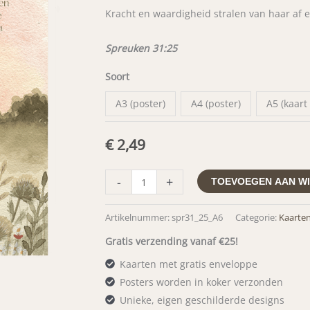
Kracht en waardigheid stralen van haar af e
tot
€ 14,95
Spreuken 31:25
Soort
A3 (poster)
A4 (poster)
A5 (kaart
€
2,49
Kracht
-
+
TOEVOEGEN AAN W
en
waardigheid
Artikelnummer:
spr31_25_A6
Categorie:
Kaarten
stralen
Gratis verzending vanaf €25!
van
Kaarten met gratis enveloppe
haar
Posters worden in koker verzonden
af
Unieke, eigen geschilderde designs
-