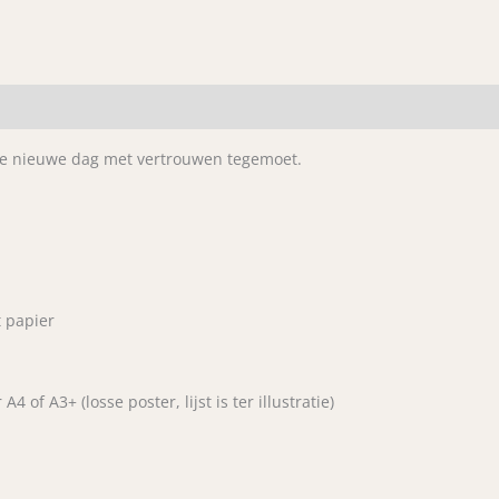
spreuken
31:25
aantal
elke nieuwe dag met vertrouwen tegemoet.
 papier
 of A3+ (losse poster, lijst is ter illustratie)