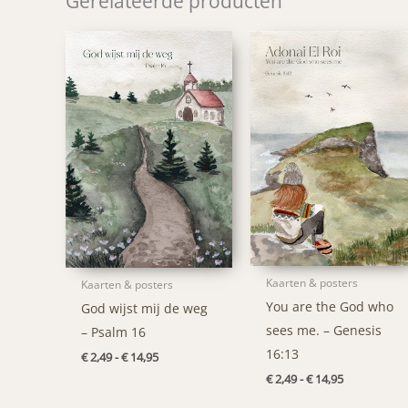
Gerelateerde producten
Kaarten & posters
Kaarten & posters
You are the God who
God wijst mij de weg
sees me. – Genesis
– Psalm 16
16:13
Prijsklasse:
€
2,49
-
€
14,95
€ 2,49
Prijsklasse:
€
2,49
-
€
14,95
tot
€ 2,49
€ 14,95
tot