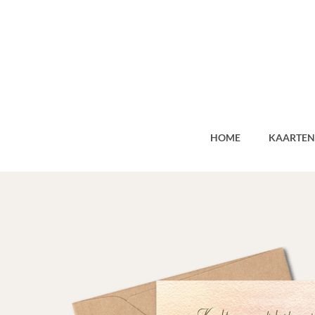
Ga
naar
de
inhoud
HOME
KAARTEN