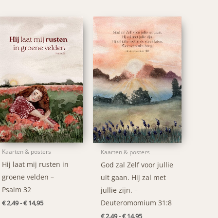
Kaarten & posters
Kaarten & posters
Hij laat mij rusten in
God zal Zelf voor jullie
groene velden –
uit gaan. Hij zal met
Psalm 32
jullie zijn. –
Deuteromomium 31:8
Prijsklasse:
€
2,49
-
€
14,95
€ 2,49
Prijsklasse:
€
2,49
-
€
14,95