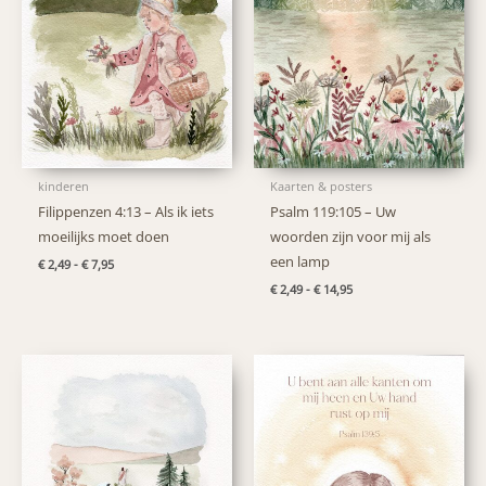
kinderen
Kaarten & posters
Filippenzen 4:13 – Als ik iets
Psalm 119:105 – Uw
moeilijks moet doen
woorden zijn voor mij als
een lamp
Prijsklasse:
€
2,49
-
€
7,95
€ 2,49
Prijsklasse:
€
2,49
-
€
14,95
tot
€ 2,49
€ 7,95
tot
€ 14,95