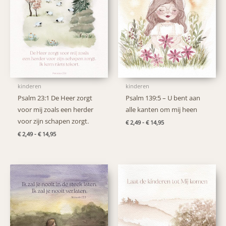
kinderen
kinderen
Psalm 23:1 De Heer zorgt
Psalm 139:5 – U bent aan
voor mij zoals een herder
alle kanten om mij heen
voor zijn schapen zorgt.
Prijsklasse:
€
2,49
-
€
14,95
€ 2,49
Prijsklasse:
€
2,49
-
€
14,95
tot
€ 2,49
€ 14,95
tot
€ 14,95