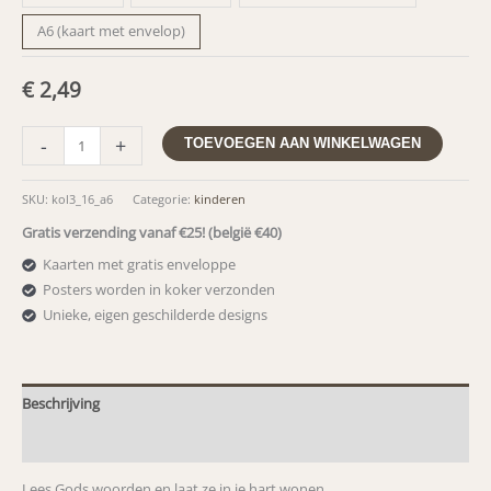
A6 (kaart met envelop)
€
2,49
Kolossenzen
-
+
TOEVOEGEN AAN WINKELWAGEN
3:16
-
SKU:
kol3_16_a6
Categorie:
kinderen
Lees
Gratis verzending vanaf €25! (belgië €40)
Gods
woorden
Kaarten met gratis enveloppe
aantal
Posters worden in koker verzonden
Unieke, eigen geschilderde designs
Beschrijving
Aanvullende informatie
Lees Gods woorden en laat ze in je hart wonen