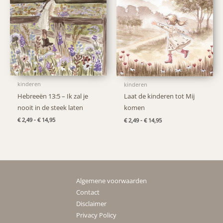
kinderen
kinderen
Hebreeën 13:5 – Ik zal je
Laat de kinderen tot Mij
nooit in de steek laten
komen
Prijsklasse:
Prijsklasse:
€
2,49
-
€
14,95
€
2,49
-
€
14,95
€ 2,49
€ 2,49
tot
tot
€ 14,95
€ 14,95
Algemene voorwaarden
Contact
Disclaimer
Privacy Policy