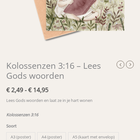
Kolossenzen 3:16 – Lees
Gods woorden
Prijsklasse:
€
2,49
-
€
14,95
€ 2,49
Lees Gods woorden en laat ze in je hart wonen
tot
Kolossenzen 3:16
€ 14,95
Soort
A3 (poster)
A4 (poster)
A5 (kaart met envelop)