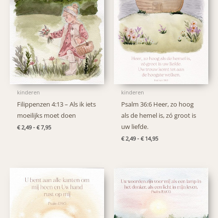
kinderen
kinderen
Filippenzen 4:13 – Als ik iets
Psalm 36:6 Heer, zo hoog
moeilijks moet doen
als de hemel is, zó groot is
uw liefde.
Prijsklasse:
€
2,49
-
€
7,95
€ 2,49
Prijsklasse:
€
2,49
-
€
14,95
tot
€ 2,49
€ 7,95
tot
€ 14,95