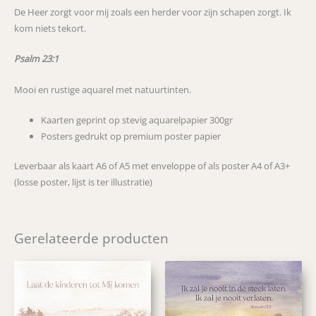
schapen
De Heer zorgt voor mij zoals een herder voor zijn schapen zorgt. Ik
zorgt.
kom niets tekort.
aantal
Psalm 23:1
Mooi en rustige aquarel met natuurtinten.
Kaarten geprint op stevig aquarelpapier 300gr
Posters gedrukt op premium poster papier
Leverbaar als kaart A6 of A5 met enveloppe of als poster A4 of A3+
(losse poster, lijst is ter illustratie)
Gerelateerde producten