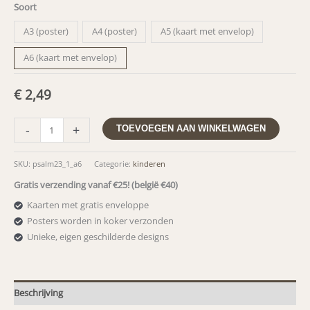
Soort
A3 (poster)
A4 (poster)
A5 (kaart met envelop)
A6 (kaart met envelop)
€
2,49
Psalm
-
+
TOEVOEGEN AAN WINKELWAGEN
23:1
De
SKU:
psalm23_1_a6
Categorie:
kinderen
Heer
Gratis verzending vanaf €25! (belgië €40)
zorgt
voor
Kaarten met gratis enveloppe
mij
Posters worden in koker verzonden
zoals
Unieke, eigen geschilderde designs
een
herder
voor
Beschrijving
zijn