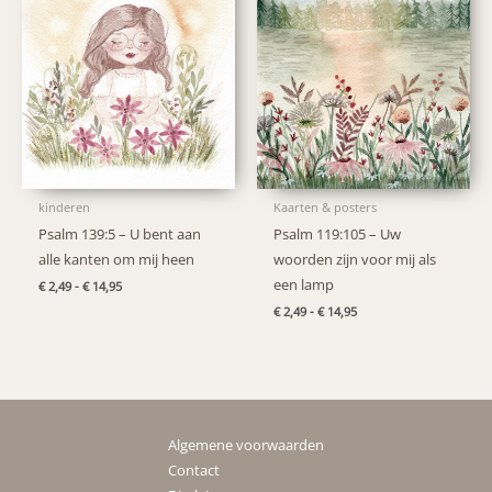
kinderen
Kaarten & posters
Psalm 139:5 – U bent aan
Psalm 119:105 – Uw
alle kanten om mij heen
woorden zijn voor mij als
een lamp
Prijsklasse:
€
2,49
-
€
14,95
€ 2,49
Prijsklasse:
€
2,49
-
€
14,95
tot
€ 2,49
€ 14,95
tot
€ 14,95
Algemene voorwaarden
Contact