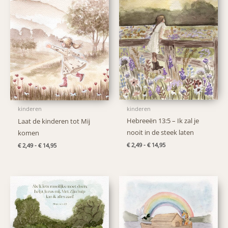
kinderen
kinderen
Hebreeën 13:5 – Ik zal je
Laat de kinderen tot Mij
nooit in de steek laten
komen
Prijsklasse:
Prijsklasse:
€
2,49
-
€
14,95
€
2,49
-
€
14,95
€ 2,49
€ 2,49
tot
tot
€ 14,95
€ 14,95