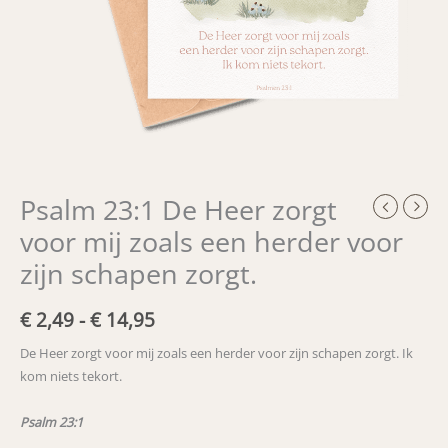
Psalm 23:1 De Heer zorgt
voor mij zoals een herder voor
zijn schapen zorgt.
Prijsklasse:
€
2,49
-
€
14,95
€ 2,49
De Heer zorgt voor mij zoals een herder voor zijn schapen zorgt. Ik
kom niets tekort.
tot
€ 14,95
Psalm 23:1