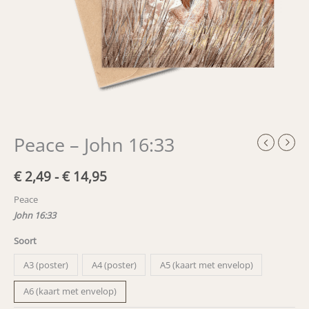
Peace – John 16:33
Prijsklasse:
€
2,49
-
€
14,95
€ 2,49
Peace
John 16:33
tot
Soort
€ 14,95
A3 (poster)
A4 (poster)
A5 (kaart met envelop)
A6 (kaart met envelop)