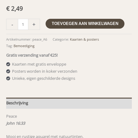
€
2,49
Peace
-
+
TOEVOEGEN AAN WINKELWAGEN
-
John
Artikelnummer:
peace_A6
Categorie:
Kaarten & posters
16:33
Tag:
Bemoediging
aantal
Gratis verzending vanaf €25!
Kaarten met gratis enveloppe
Posters worden in koker verzonden
Unieke, eigen geschilderde designs
Beschrijving
Peace
John 16:33
Mooi en rustige aquarel met natuurtinten.