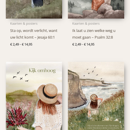
Kaarten & posters
Kaarten & posters
Sta op, wordt verlicht, want
Ik laat u zien welke weg u
uw licht komt – Jesaja 60:1
moet gaan – Psalm 32:8
Prijsklasse:
Prijsklasse:
€
2,49
-
€
14,95
€
2,49
-
€
14,95
€ 2,49
€ 2,49
tot
tot
€ 14,95
€ 14,95