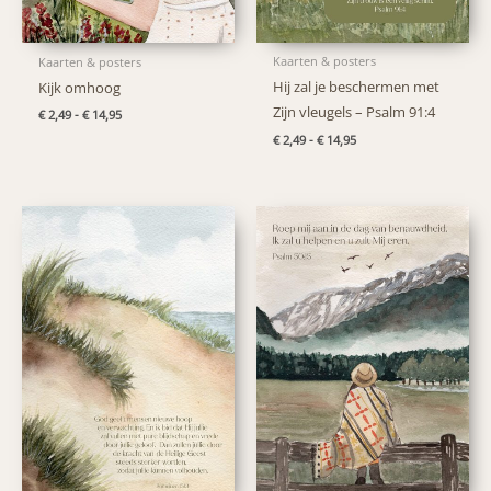
Kaarten & posters
Kaarten & posters
Hij zal je beschermen met
Kijk omhoog
Zijn vleugels – Psalm 91:4
Prijsklasse:
€
2,49
-
€
14,95
€ 2,49
Prijsklasse:
€
2,49
-
€
14,95
tot
€ 2,49
€ 14,95
tot
€ 14,95